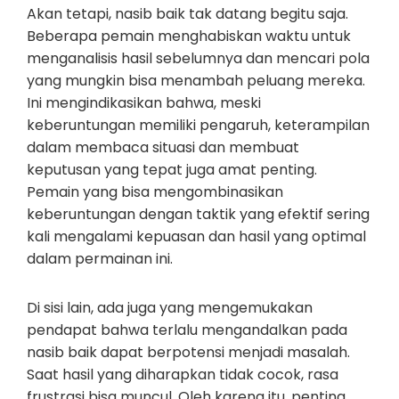
Akan tetapi, nasib baik tak datang begitu saja.
Beberapa pemain menghabiskan waktu untuk
menganalisis hasil sebelumnya dan mencari pola
yang mungkin bisa menambah peluang mereka.
Ini mengindikasikan bahwa, meski
keberuntungan memiliki pengaruh, keterampilan
dalam membaca situasi dan membuat
keputusan yang tepat juga amat penting.
Pemain yang bisa mengombinasikan
keberuntungan dengan taktik yang efektif sering
kali mengalami kepuasan dan hasil yang optimal
dalam permainan ini.
Di sisi lain, ada juga yang mengemukakan
pendapat bahwa terlalu mengandalkan pada
nasib baik dapat berpotensi menjadi masalah.
Saat hasil yang diharapkan tidak cocok, rasa
frustrasi bisa muncul. Oleh karena itu, penting