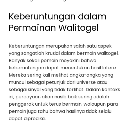
Keberuntungan dalam
Permainan Walitogel
Keberuntungan merupakan salah satu aspek
yang sangatlah krusial dalam bermain walitogel.
Banyak sekali pemain meyakini bahwa
keberuntungan dapat menentukan hasil lotere.
Mereka sering kali melihat angka-angka yang
muncul sebagai petunjuk dari universe atau
sebagai sinyal yang tidak terlihat. Dalam konteks
ini, percayaan akan nasib baik sering adalah
penggerak untuk terus bermain, walaupun para
pemain juga tahu bahwa hasilnya tidak selalu
dapat diprediksi.