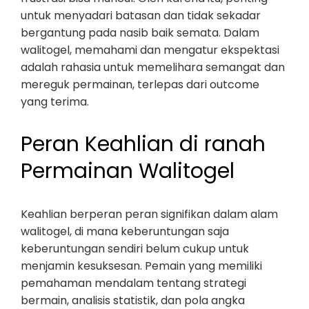
untuk menyadari batasan dan tidak sekadar
bergantung pada nasib baik semata. Dalam
walitogel, memahami dan mengatur ekspektasi
adalah rahasia untuk memelihara semangat dan
mereguk permainan, terlepas dari outcome
yang terima.
Peran Keahlian di ranah
Permainan Walitogel
Keahlian berperan peran signifikan dalam alam
walitogel, di mana keberuntungan saja
keberuntungan sendiri belum cukup untuk
menjamin kesuksesan. Pemain yang memiliki
pemahaman mendalam tentang strategi
bermain, analisis statistik, dan pola angka