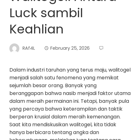
Luck sambil
Keahlian
RAf4L
February 25, 2026
Dalam industri taruhan yang terus maju, walitogel
menjadi salah satu fenomena yang memikat
sejumlah besar orang. Banyak yang
beranggapan bahwa nasib menjadi faktor utama
dalam meraih permainan ini. Tetapi, banyak pula
yang percaya bahwa keterampilan dan taktik
berperan krusial dalam meraih kemenangan.
Saat kita mendiskusikan walitogel, kita tidak
hanya berbicara tentang angka dan