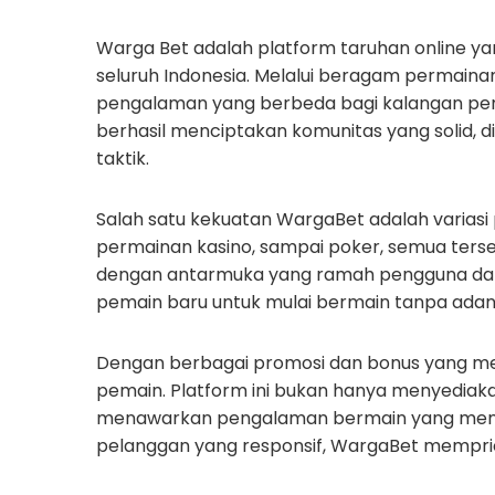
Warga Bet adalah platform taruhan online ya
seluruh Indonesia. Melalui beragam permaina
pengalaman yang berbeda bagi kalangan pengg
berhasil menciptakan komunitas yang solid, 
taktik.
Salah satu kekuatan WargaBet adalah variasi 
permainan kasino, sampai poker, semua tersedi
dengan antarmuka yang ramah pengguna dan
pemain baru untuk mulai bermain tanpa ada
Dengan berbagai promosi dan bonus yang me
pemain. Platform ini bukan hanya menyedia
menawarkan pengalaman bermain yang men
pelanggan yang responsif, WargaBet mempri