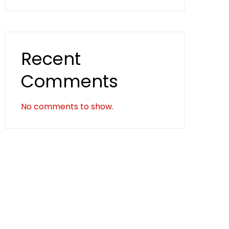
Recent
Comments
No comments to show.