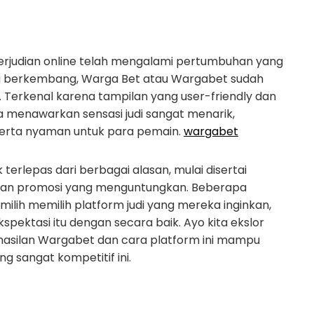
erjudian online telah mengalami pertumbuhan yang
g berkembang, Warga Bet atau Wargabet sudah
erkenal karena tampilan yang user-friendly dan
a menawarkan sensasi judi sangat menarik,
erta nyaman untuk para pemain.
wargabet
terlepas dari berbagai alasan, mulai disertai
uran promosi yang menguntungkan. Beberapa
ilih memilih platform judi yang mereka inginkan,
tasi itu dengan secara baik. Ayo kita ekslor
berhasilan Wargabet dan cara platform ini mampu
 sangat kompetitif ini.