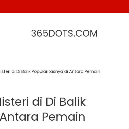
365DOTS.COM
teri di Di Balik Popularitasnya di Antara Pemain
teri di Di Balik
 Antara Pemain