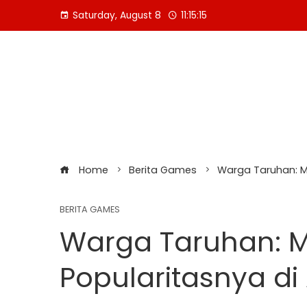
Skip
Saturday, August 8
11:15:15
to
content
Home
Berita Games
Warga Taruhan: Mis
BERITA GAMES
Warga Taruhan: Mis
Popularitasnya di