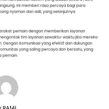
ngsung. Ini memberi rasa percaya bagi para
ng nyaman dan adil, yang selanjutnya
yarakat pemain dengan memberikan layanan
mengontak tim layanan sewaktu-waktu jika mereka
. Dengan komunikasi yang efektif dan dukungan
komunitas yang saling percaya dan bersatu, yang
a pemain.
y RAf4L