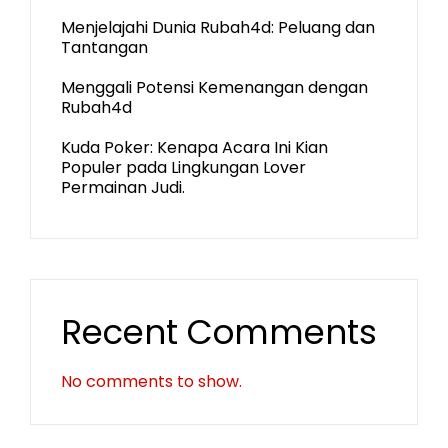
Menjelajahi Dunia Rubah4d: Peluang dan
Tantangan
Menggali Potensi Kemenangan dengan
Rubah4d
Kuda Poker: Kenapa Acara Ini Kian
Populer pada Lingkungan Lover
Permainan Judi.
Recent Comments
No comments to show.