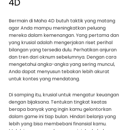
4D
Bermain di Maha 4D butuh taktik yang matang
agar Anda mampu meningkatkan peluang
mereka dalam kemenangan. Yang pertama dan
yang krusial adalah mengerjakan riset perihal
bilangan yang tersedia dulu. Perhatikan anjuran
dan tren dari oknum sebelumnya. Dengan cara
mengetahui angka-angka yang sering muncul,
Anda dapat menyusun tebakan lebih akurat
untuk kontes yang mendatang.
Di samping itu, krusial untuk mengatur keuangan
dengan bijaksana. Tentukan tingkat keatas
berapa banyak yang ingin kamu gelontorkan
dalam game ini tiap bulan. Hindari belanja yang
lebih yang bisa membebani finansial kamu.