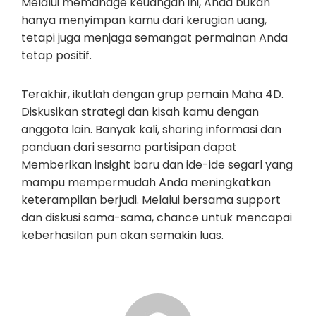
Melalui memanage keuangan ini, Anda bukan
hanya menyimpan kamu dari kerugian uang,
tetapi juga menjaga semangat permainan Anda
tetap positif.
Terakhir, ikutlah dengan grup pemain Maha 4D.
Diskusikan strategi dan kisah kamu dengan
anggota lain. Banyak kali, sharing informasi dan
panduan dari sesama partisipan dapat
Memberikan insight baru dan ide-ide segarl yang
mampu mempermudah Anda meningkatkan
keterampilan berjudi. Melalui bersama support
dan diskusi sama-sama, chance untuk mencapai
keberhasilan pun akan semakin luas.