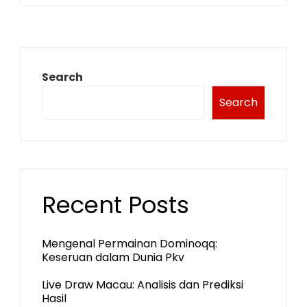
Search
Search
Recent Posts
Mengenal Permainan Dominoqq:
Keseruan dalam Dunia Pkv
Live Draw Macau: Analisis dan Prediksi
Hasil