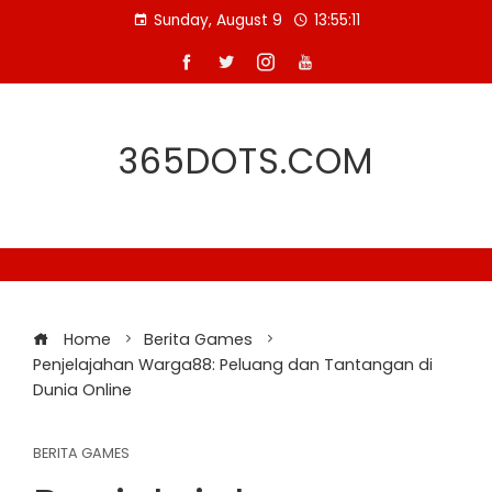
Skip
Sunday, August 9
13:55:12
to
content
365DOTS.COM
Home
Berita Games
Penjelajahan Warga88: Peluang dan Tantangan di
Dunia Online
BERITA GAMES