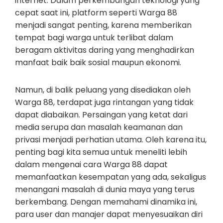
internet. Dalam perkembangan teknologi yang
cepat saat ini, platform seperti Warga 88
menjadi sangat penting, karena memberikan
tempat bagi warga untuk terlibat dalam
beragam aktivitas daring yang menghadirkan
manfaat baik baik sosial maupun ekonomi.
Namun, di balik peluang yang disediakan oleh
Warga 88, terdapat juga rintangan yang tidak
dapat diabaikan. Persaingan yang ketat dari
media serupa dan masalah keamanan dan
privasi menjadi perhatian utama. Oleh karena itu,
penting bagi kita semua untuk meneliti lebih
dalam mengenai cara Warga 88 dapat
memanfaatkan kesempatan yang ada, sekaligus
menangani masalah di dunia maya yang terus
berkembang. Dengan memahami dinamika ini,
para user dan manajer dapat menyesuaikan diri