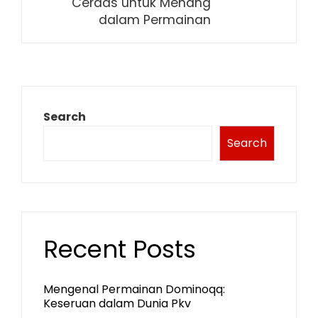
Cerdas untuk Menang
dalam Permainan
Search
Search
Recent Posts
Mengenal Permainan Dominoqq:
Keseruan dalam Dunia Pkv