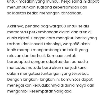
untuk masalah yang muncul. Kerja sama ini dapat
menumbuhkan suasana kebersamaan dan
solidaritas ketika menangani tantangan.
Akhirnya, penting bagi warga88 untuk selalu
memantau perkembangan digital dan tren di
dunia digital. Dengan cara mengikuti berita yang
terbaru dan inovasi teknologi, warga88 akan
lebih mampu mengembangkan taktik yang
relevan dan berhasil. Kemauan untuk
beradaptasi dengan adaptasi dan bersedia
mencoba metode baru akan menjadi kunci
dalam mengatasi tantangan yang tersebut.
Dengan langkah-langkah ini, komunitas dapat
menegaskan kedudukannya di dunia maya dan
mengambil kesempatan yang ada.