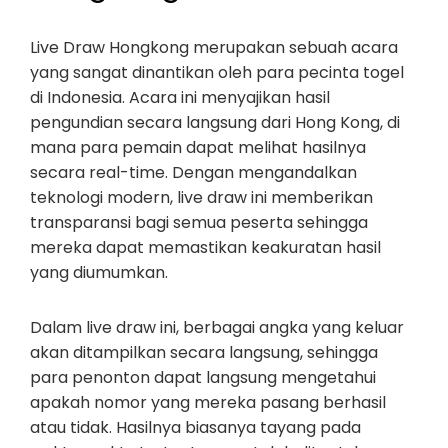
Live Draw Hongkong merupakan sebuah acara
yang sangat dinantikan oleh para pecinta togel
di Indonesia. Acara ini menyajikan hasil
pengundian secara langsung dari Hong Kong, di
mana para pemain dapat melihat hasilnya
secara real-time. Dengan mengandalkan
teknologi modern, live draw ini memberikan
transparansi bagi semua peserta sehingga
mereka dapat memastikan keakuratan hasil
yang diumumkan.
Dalam live draw ini, berbagai angka yang keluar
akan ditampilkan secara langsung, sehingga
para penonton dapat langsung mengetahui
apakah nomor yang mereka pasang berhasil
atau tidak. Hasilnya biasanya tayang pada