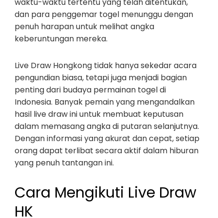
waktu-waktu tertentu yang telah ditentukan,
dan para penggemar togel menunggu dengan
penuh harapan untuk melihat angka
keberuntungan mereka.
Live Draw Hongkong tidak hanya sekedar acara
pengundian biasa, tetapi juga menjadi bagian
penting dari budaya permainan togel di
Indonesia. Banyak pemain yang mengandalkan
hasil live draw ini untuk membuat keputusan
dalam memasang angka di putaran selanjutnya.
Dengan informasi yang akurat dan cepat, setiap
orang dapat terlibat secara aktif dalam hiburan
yang penuh tantangan ini.
Cara Mengikuti Live Draw
HK