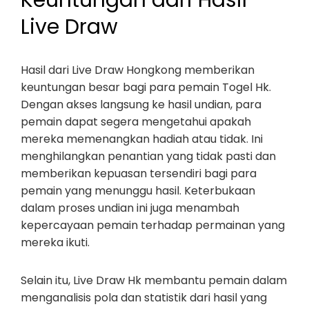
Keuntungan dari Hasil
Live Draw
Hasil dari Live Draw Hongkong memberikan
keuntungan besar bagi para pemain Togel Hk.
Dengan akses langsung ke hasil undian, para
pemain dapat segera mengetahui apakah
mereka memenangkan hadiah atau tidak. Ini
menghilangkan penantian yang tidak pasti dan
memberikan kepuasan tersendiri bagi para
pemain yang menunggu hasil. Keterbukaan
dalam proses undian ini juga menambah
kepercayaan pemain terhadap permainan yang
mereka ikuti.
Selain itu, Live Draw Hk membantu pemain dalam
menganalisis pola dan statistik dari hasil yang