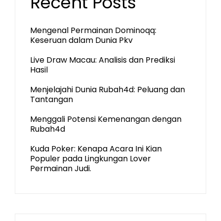
Recent Posts
Mengenal Permainan Dominoqq:
Keseruan dalam Dunia Pkv
Live Draw Macau: Analisis dan Prediksi
Hasil
Menjelajahi Dunia Rubah4d: Peluang dan
Tantangan
Menggali Potensi Kemenangan dengan
Rubah4d
Kuda Poker: Kenapa Acara Ini Kian
Populer pada Lingkungan Lover
Permainan Judi.