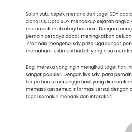
Salah satu aspek menarik dari togel SDY ada
dianalisis. Data SDY mencakup sejarah angk
merumuskan strategi bermain. Dengan menga
pemain percaya dapat meningkatkan peluang
informasi mengenai sdy prize juga sangat pen
memahami estimasi hadiah yang bisa merek
Bagi mereka yang ingin mengikuti togel hari i
sangat populer. Dengan live sdy, para pemai
tanpa harus menunggu hasil yang diumumkan me
memastikan semua informasi tersaji dengan
togel semakin menarik dan interaktif.