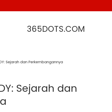
365DOTS.COM
DY: Sejarah dan Perkembangannya
DY: Sejarah dan
ya