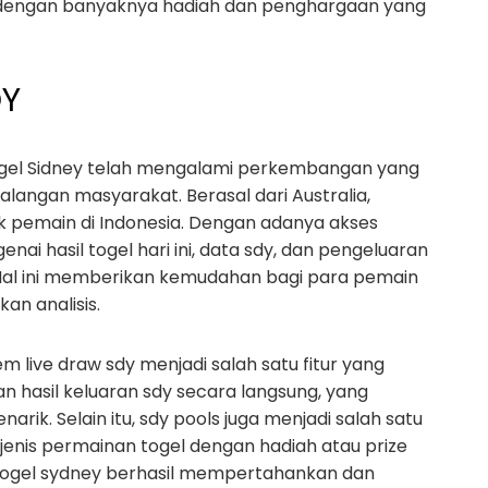
, dengan banyaknya hadiah dan penghargaan yang
DY
ogel Sidney telah mengalami perkembangan yang
kalangan masyarakat. Berasal dari Australia,
k pemain di Indonesia. Dengan adanya akses
ai hasil togel hari ini, data sdy, dan pengeluaran
 Hal ini memberikan kemudahan bagi para pemain
an analisis.
m live draw sdy menjadi salah satu fitur yang
an hasil keluaran sdy secara langsung, yang
k. Selain itu, sdy pools juga menjadi salah satu
jenis permainan togel dengan hadiah atau prize
, togel sydney berhasil mempertahankan dan