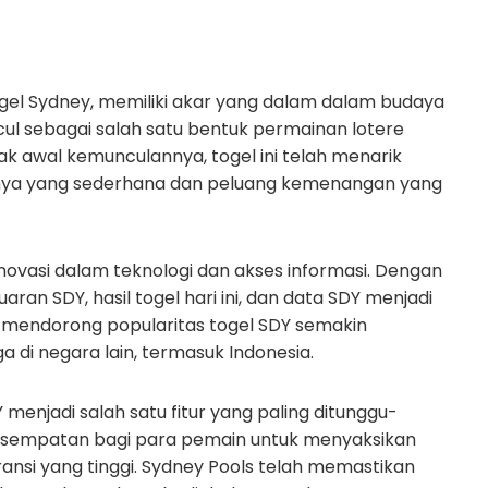
gel Sydney, memiliki akar yang dalam dalam budaya
ncul sebagai salah satu bentuk permainan lotere
ak awal kemunculannya, togel ini telah menarik
nya yang sederhana dan peluang kemenangan yang
novasi dalam teknologi dan akses informasi. Dengan
ran SDY, hasil togel hari ini, dan data SDY menjadi
ah mendorong popularitas togel SDY semakin
ga di negara lain, termasuk Indonesia.
menjadi salah satu fitur yang paling ditunggu-
kesempatan bagi para pemain untuk menyaksikan
nsi yang tinggi. Sydney Pools telah memastikan