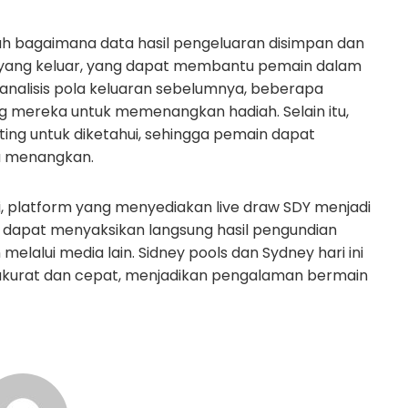
lah bagaimana data hasil pengeluaran disimpan dan
a yang keluar, yang dapat membantu pemain dalam
nalisis pola keluaran sebelumnya, beberapa
 mereka untuk memenangkan hadiah. Selain itu,
ting untuk diketahui, sehingga pemain dapat
a menangkan.
ni, platform yang menyediakan live draw SDY menjadi
n dapat menyaksikan langsung hasil pengundian
lalui media lain. Sidney pools dan Sydney hari ini
 akurat dan cepat, menjadikan pengalaman bermain