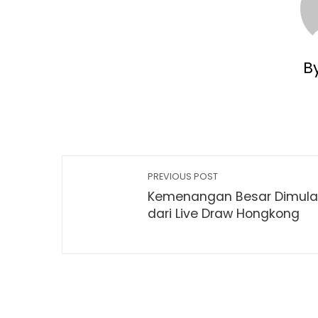
B
PREVIOUS POST
Kemenangan Besar Dimula
dari Live Draw Hongkong