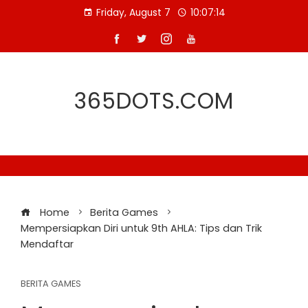
Skip
Friday, August 7
10:07:15
to
content
365DOTS.COM
Home
Berita Games
Mempersiapkan Diri untuk 9th AHLA: Tips dan Trik
Mendaftar
BERITA GAMES