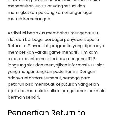
menentukan jenis slot yang sesuai dan
meningkatkan peluang kemenangan agar
meraih kemenangan.
Artikel ini berfokus membahas mengenai RTP
slot dari berbagai berbagai penyedia, seperti
Return to Player slot pragmatic yang dipercaya
memberikan variasi game menarik. Tim kami
akan akan informasi terbaru mengenai RTP
langsung slot dan menyajikan informasi RTP slot
yang menguntungkan pada hari ini. Dengan
adanya informasi tersebut, semoga para
petaruh bisa membuat keputusan yang lebih
bijak dan memaksimalkan pengalaman bermain
bermain sendiri.
Pengertian Return to