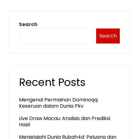
Search
Search
Recent Posts
Mengenal Permainan Dominoqq:
Keseruan dalam Dunia Pkv
Live Draw Macau: Analisis dan Prediksi
Hasil
Menjelajahi Dunia Rubah4d: Peluang dan