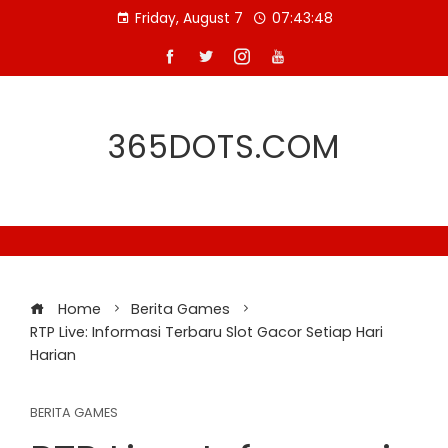
Skip
Friday, August 7
07:43:49
to
content
365DOTS.COM
Home
Berita Games
RTP Live: Informasi Terbaru Slot Gacor Setiap Hari
Harian
BERITA GAMES