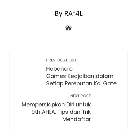
By RAf4L
PREVIOUS POST
Habanero
Games|Keajaiban|dalam
Setiap Pereputan Koi Gate
NEXT POST
Mempersiapkan Diri untuk
9th AHLA: Tips dan Trik
Mendaftar