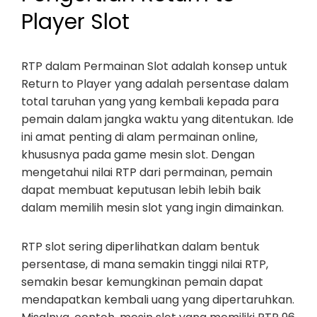
Player Slot
RTP dalam Permainan Slot adalah konsep untuk
Return to Player yang adalah persentase dalam
total taruhan yang yang kembali kepada para
pemain dalam jangka waktu yang ditentukan. Ide
ini amat penting di alam permainan online,
khususnya pada game mesin slot. Dengan
mengetahui nilai RTP dari permainan, pemain
dapat membuat keputusan lebih lebih baik
dalam memilih mesin slot yang ingin dimainkan.
RTP slot sering diperlihatkan dalam bentuk
persentase, di mana semakin tinggi nilai RTP,
semakin besar kemungkinan pemain dapat
mendapatkan kembali uang yang dipertaruhkan.