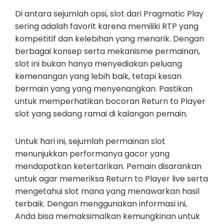
Di antara sejumlah opsi, slot dari Pragmatic Play
sering adalah favorit karena memiliki RTP yang
kompetitif dan kelebihan yang menarik. Dengan
berbagai konsep serta mekanisme permainan,
slot ini bukan hanya menyediakan peluang
kemenangan yang lebih baik, tetapi kesan
bermain yang yang menyenangkan. Pastikan
untuk memperhatikan bocoran Return to Player
slot yang sedang ramai di kalangan pemain.
Untuk hari ini, sejumlah permainan slot
menunjukkan performanya gacor yang
mendapatkan ketertarikan. Pemain disarankan
untuk agar memeriksa Return to Player live serta
mengetahui slot mana yang menawarkan hasil
terbaik. Dengan menggunakan informasi ini,
Anda bisa memaksimalkan kemungkinan untuk