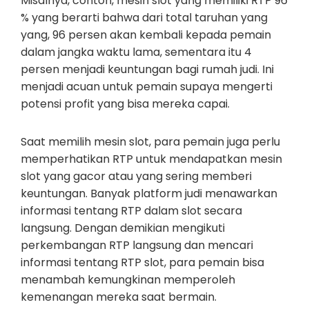
Misalnya, contoh, mesin slot yang memiliki RTP 96
% yang berarti bahwa dari total taruhan yang
yang, 96 persen akan kembali kepada pemain
dalam jangka waktu lama, sementara itu 4
persen menjadi keuntungan bagi rumah judi. Ini
menjadi acuan untuk pemain supaya mengerti
potensi profit yang bisa mereka capai.
Saat memilih mesin slot, para pemain juga perlu
memperhatikan RTP untuk mendapatkan mesin
slot yang gacor atau yang sering memberi
keuntungan. Banyak platform judi menawarkan
informasi tentang RTP dalam slot secara
langsung. Dengan demikian mengikuti
perkembangan RTP langsung dan mencari
informasi tentang RTP slot, para pemain bisa
menambah kemungkinan memperoleh
kemenangan mereka saat bermain.