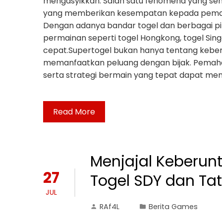
mengasyikkan. Salah satu fenomena yang sem
yang memberikan kesempatan kepada pemain
Dengan adanya bandar togel dan berbagai pil
permainan seperti togel Hongkong, togel Sin
cepat.Supertogel bukan hanya tentang keber
memanfaatkan peluang dengan bijak. Pemaha
serta strategi bermain yang tepat dapat me
Read More
Menjajal Keberun
27
Togel SDY dan Ta
JUL
RAf4L
Berita Games