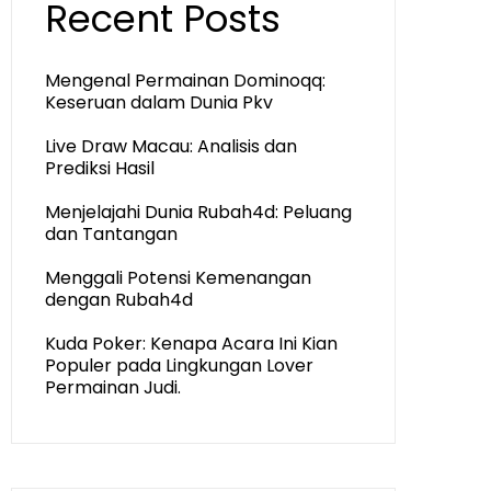
Recent Posts
Mengenal Permainan Dominoqq:
Keseruan dalam Dunia Pkv
Live Draw Macau: Analisis dan
Prediksi Hasil
Menjelajahi Dunia Rubah4d: Peluang
dan Tantangan
Menggali Potensi Kemenangan
dengan Rubah4d
Kuda Poker: Kenapa Acara Ini Kian
Populer pada Lingkungan Lover
Permainan Judi.