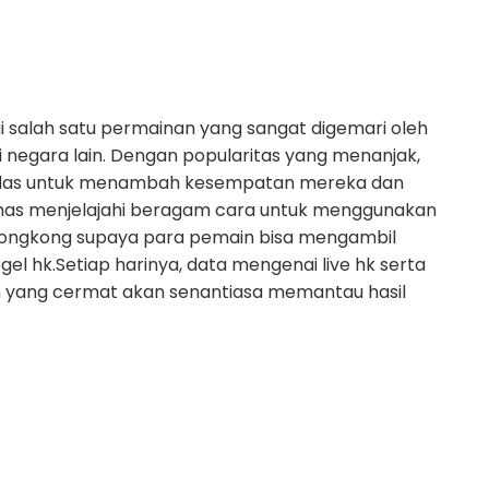
 salah satu permainan yang sangat digemari oleh
di negara lain. Dengan popularitas yang menanjak,
cerdas untuk menambah kesempatan mereka dan
bahas menjelajahi beragam cara untuk menggunakan
aw hongkong supaya para pemain bisa mengambil
ogel hk.Setiap harinya, data mengenai live hk serta
in yang cermat akan senantiasa memantau hasil