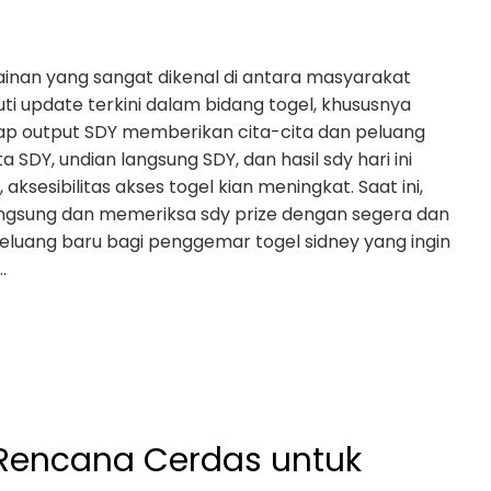
inan yang sangat dikenal di antara masyarakat
ti update terkini dalam bidang togel, khususnya
etiap output SDY memberikan cita-cita dan peluang
 SDY, undian langsung SDY, dan hasil sdy hari ini
aksesibilitas akses togel kian meningkat. Saat ini,
angsung dan memeriksa sdy prize dengan segera dan
luang baru bagi penggemar togel sidney yang ingin
…
 Rencana Cerdas untuk