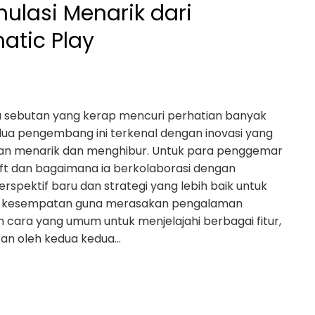
ulasi Menarik dari
atic Play
pa sebutan yang kerap mencuri perhatian banyak
dua pengembang ini terkenal dengan inovasi yang
 dan menarik dan menghibur. Untuk para penggemar
oft dan bagaimana ia berkolaborasi dengan
pektif baru dan strategi yang lebih baik untuk
eri kesempatan guna merasakan pengalaman
ah cara yang umum untuk menjelajahi berbagai fitur,
kan oleh kedua kedua…