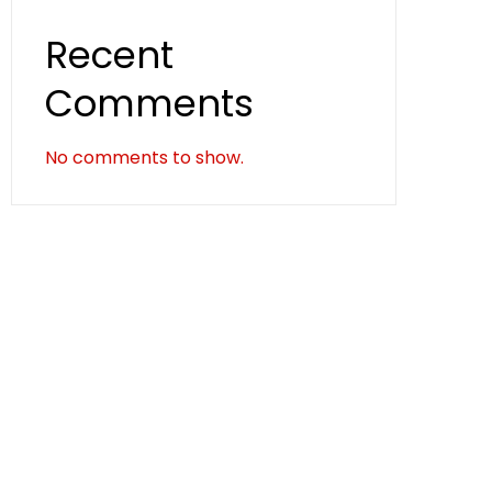
Recent
Comments
No comments to show.