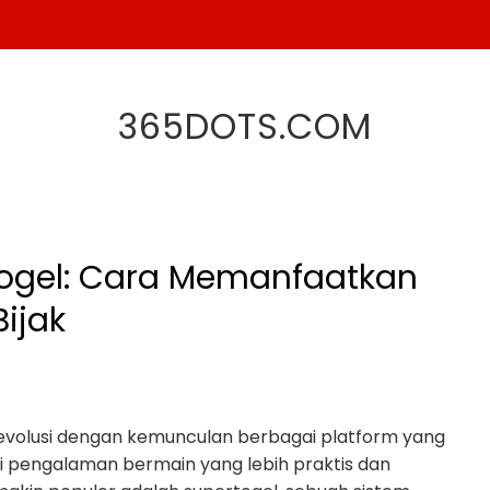
365DOTS.COM
togel: Cara Memanfaatkan
ijak
 berevolusi dengan kemunculan berbagai platform yang
pengalaman bermain yang lebih praktis dan