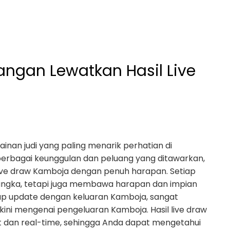
angan Lewatkan Hasil Live
inan judi yang paling menarik perhatian di
 berbagai keunggulan dan peluang yang ditawarkan,
ive draw Kamboja dengan penuh harapan. Setiap
angka, tetapi juga membawa harapan dan impian
tap update dengan keluaran Kamboja, sangat
kini mengenai pengeluaran Kamboja. Hasil live draw
 dan real-time, sehingga Anda dapat mengetahui