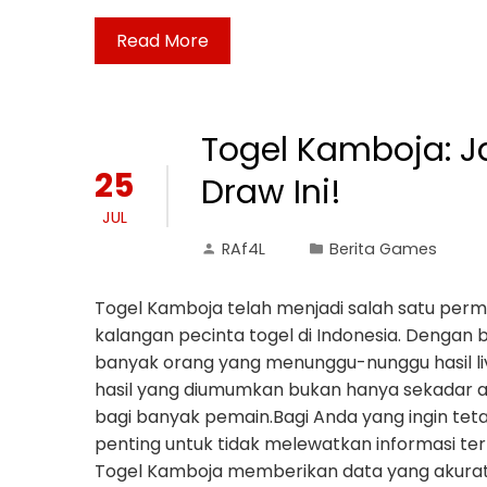
Read More
Togel Kamboja: J
25
Draw Ini!
JUL
RAf4L
Berita Games
Togel Kamboja telah menjadi salah satu perma
kalangan pecinta togel di Indonesia. Dengan
banyak orang yang menunggu-nunggu hasil l
hasil yang diumumkan bukan hanya sekadar 
bagi banyak pemain.Bagi Anda yang ingin te
penting untuk tidak melewatkan informasi ter
Togel Kamboja memberikan data yang akurat